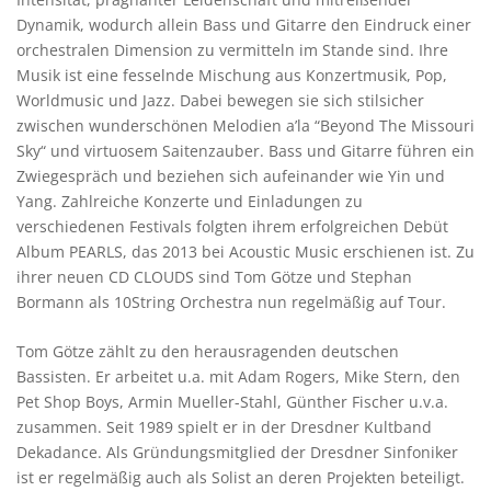
Dynamik, wodurch allein Bass und Gitarre den Eindruck einer
orchestralen Dimension zu vermitteln im Stande sind. Ihre
Musik ist eine fesselnde Mischung aus Konzertmusik, Pop,
Worldmusic und Jazz. Dabei bewegen sie sich stilsicher
zwischen wunderschönen Melodien a’la “Beyond The Missouri
Sky“ und virtuosem Saitenzauber. Bass und Gitarre führen ein
Zwiegespräch und beziehen sich aufeinander wie Yin und
Yang. Zahlreiche Konzerte und Einladungen zu
verschiedenen Festivals folgten ihrem erfolgreichen Debüt
Album PEARLS, das 2013 bei Acoustic Music erschienen ist. Zu
ihrer neuen CD CLOUDS sind Tom Götze und Stephan
Bormann als 10String Orchestra nun regelmäßig auf Tour.
Tom Götze zählt zu den herausragenden deutschen
Bassisten. Er arbeitet u.a. mit Adam Rogers, Mike Stern, den
Pet Shop Boys, Armin Mueller-Stahl, Günther Fischer u.v.a.
zusammen. Seit 1989 spielt er in der Dresdner Kultband
Dekadance. Als Gründungsmitglied der Dresdner Sinfoniker
ist er regelmäßig auch als Solist an deren Projekten beteiligt.