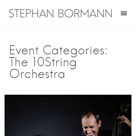
Skip
to
content
Stephan Bormann
Traveler on guitar
Event Categories:
The 10String
Orchestra