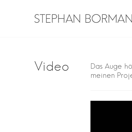
Skip
to
content
Stephan Borman
Traveler on guitar
Video
Das Auge hör
meinen Proj