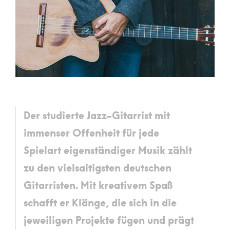
Der studierte Jazz-Gitarrist mit
immenser Offenheit für jede
Spielart eigenständiger Musik zählt
zu den vielsaitigsten deutschen
Gitarristen. Mit kreativem Spaß
schafft er Klänge, die sich in die
jeweiligen Projekte fügen und prägt