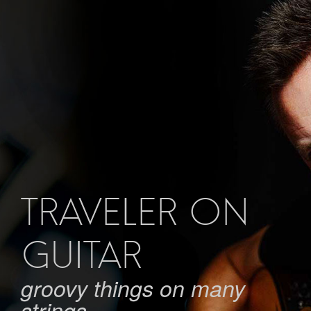
Skip
to
content
TRAVELER ON
GUITAR
groovy things on many
strings