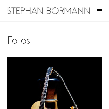
Skip
to
content
Stephan Bormann
Traveler on guitar
Fotos