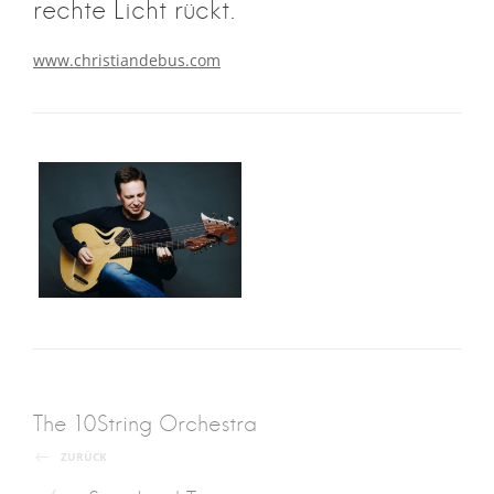
rechte Licht rückt.
www.christiandebus.com
Post
The 10String Orchestra
ZURÜCK
navigation