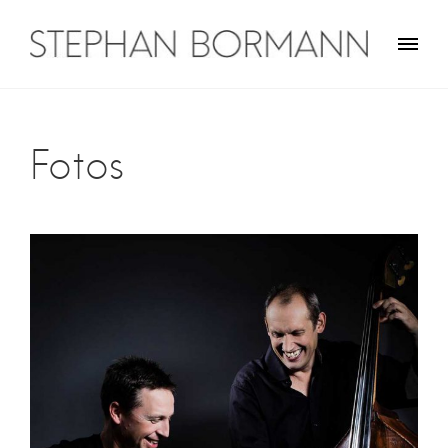
Skip
to
content
Stephan Bormann
Traveler on guitar
Fotos