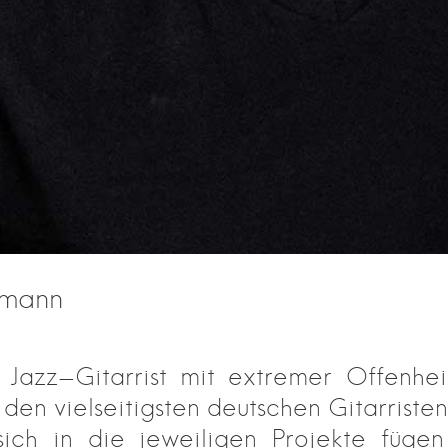
rmann
 Jazz-Gitarrist mit extremer Offenheit
 den vielseitigsten deutschen Gitarriste
sich in die jeweiligen Projekte füge