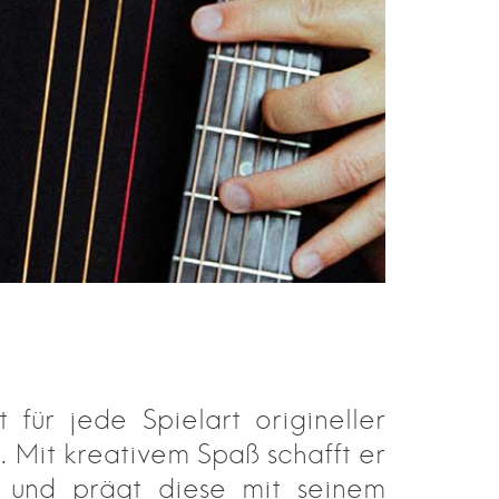
 für jede Spielart origineller
n. Mit kreativem Spaß schafft er
n und prägt diese mit seinem