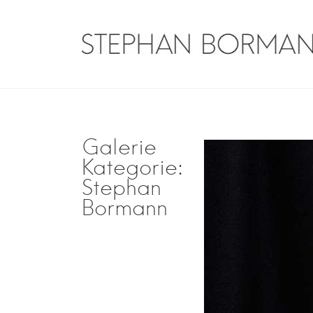
Skip
to
content
Stephan Borman
Traveler on guitar
Galerie
Kategorie:
Stephan
Bormann