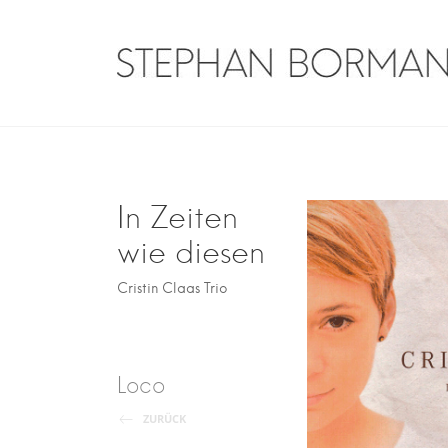
Skip
to
content
Stephan Borman
Traveler on guitar
In Zeiten
wie diesen
Cristin Claas Trio
Post
Loco
navigation
ZURÜCK