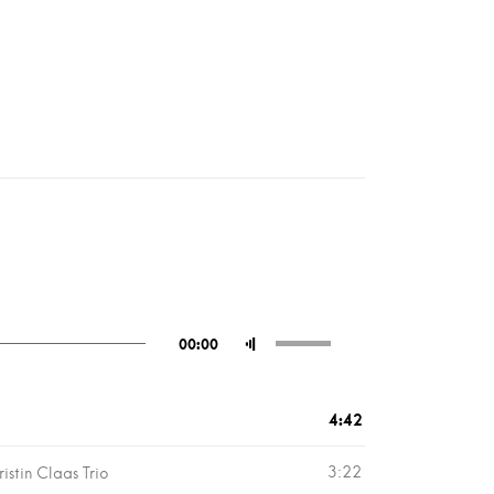
Pfeiltasten
00:00
Hoch/Runter
benutzen,
um
4:42
die
Lautstärke
zu
3:22
istin Claas Trio
regeln.