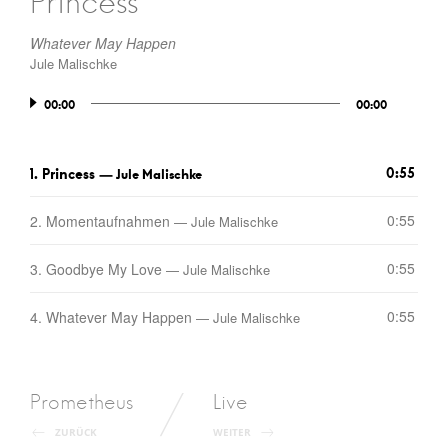
Princess
Whatever May Happen
Jule Malischke
Audio-
00:00
00:00
Player
0:55
1.
Princess
— Jule Malischke
0:55
2.
Momentaufnahmen
— Jule Malischke
0:55
3.
Goodbye My Love
— Jule Malischke
0:55
4.
Whatever May Happen
— Jule Malischke
Post
Prometheus
Live
ZURÜCK
WEITER