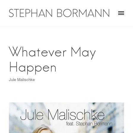
Skip
to
content
Stephan Bormann
Traveler on guitar
Whatever May
Happen
Jule Malischke