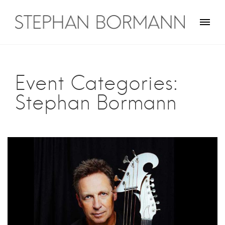
Skip
to
content
Stephan Bormann
Traveler on guitar
Event Categories:
Stephan Bormann