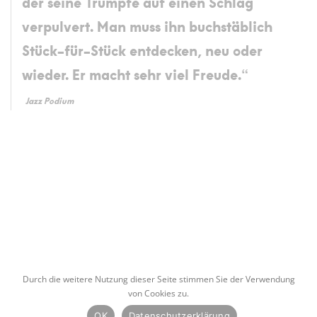
der seine Trümpfe auf einen Schlag
verpulvert. Man muss ihn buchstäblich
Stück-für-Stück entdecken, neu oder
wieder. Er macht sehr viel Freude.“
Jazz Podium
Page
navigation
Durch die weitere Nutzung dieser Seite stimmen Sie der Verwendung
von Cookies zu.
© 2026 Stephan Bormann |
Impressum
|
Datenschutzerklärung
OK
Datenschutzerklärung